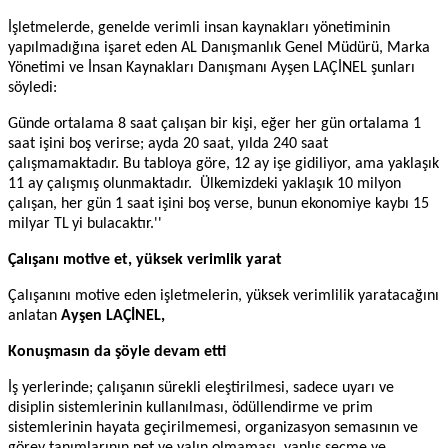
İşletmelerde, genelde verimli insan kaynakları yönetiminin
yapılmadığına işaret eden AL Danışmanlık Genel Müdürü, Marka
Yönetimi ve İnsan Kaynakları Danışmanı Ayşen LAÇİNEL şunları
söyledi:
Günde ortalama 8 saat çalışan bir kişi, eğer her gün ortalama 1
saat işini boş verirse; ayda 20 saat, yılda 240 saat
çalışmamaktadır. Bu tabloya göre, 12 ay işe gidiliyor, ama yaklaşık
11 ay çalışmış olunmaktadır. Ülkemizdeki yaklaşık 10 milyon
çalışan, her gün 1 saat işini boş verse, bunun ekonomiye kaybı 15
milyar TL
yi bulacakt
r.''
Çalışanı motive et, yüksek verimlik yarat
Çalışanını motive eden işletmelerin, yüksek verimlilik yaratacağını
anlatan
Ayşen LAÇİNEL,
Konuşmasın da şöyle devam etti
İş yerlerinde; çalışanın sürekli eleştirilmesi, sadece uyarı ve
disiplin sistemlerinin kullanılması, ödüllendirme ve prim
sistemlerinin hayata geçirilmemesi, organizasyon semasının ve
görev tanımlarının net ve yalın olmaması, yanlış seçme ve