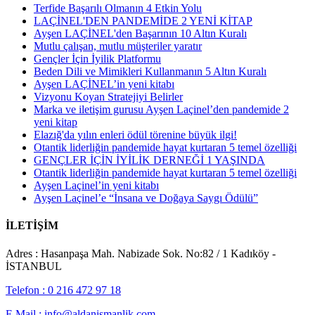
Terfide Başarılı Olmanın 4 Etkin Yolu
LAÇİNEL'DEN PANDEMİDE 2 YENİ KİTAP
Ayşen LAÇİNEL'den Başarının 10 Altın Kuralı
Mutlu çalışan, mutlu müşteriler yaratır
Gençler İçin İyilik Platformu
Beden Dili ve Mimikleri Kullanmanın 5 Altın Kuralı
Ayşen LAÇİNEL’in yeni kitabı
Vizyonu Koyan Stratejiyi Belirler
Marka ve iletişim gurusu Ayşen Laçinel’den pandemide 2
yeni kitap
Elazığ'da yılın enleri ödül törenine büyük ilgi!
Otantik liderliğin pandemide hayat kurtaran 5 temel özelliği
GENÇLER İÇİN İYİLİK DERNEĞİ 1 YAŞINDA
Otantik liderliğin pandemide hayat kurtaran 5 temel özelliği
Ayşen Laçinel’in yeni kitabı
Ayşen Laçinel’e “İnsana ve Doğaya Saygı Ödülü”
İLETİŞİM
Adres : Hasanpaşa Mah. Nabizade Sok. No:82 / 1 Kadıköy -
İSTANBUL
Telefon : 0 216 472 97 18
E Mail : info@aldanismanlik.com