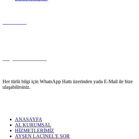
WHAT'S APP DESTEK HATTI
05326546325
E-POSTA
info@aldanismanlik.com
Her türlü bilgi için WhatsApp Hattı üzerinden yada E-Mail ile bize
ulaşabilirsiniz.
ANASAYFA
AL KURUMSAL
HİZMETLERİMİZ
AYŞEN LAÇİNEL'E SOR