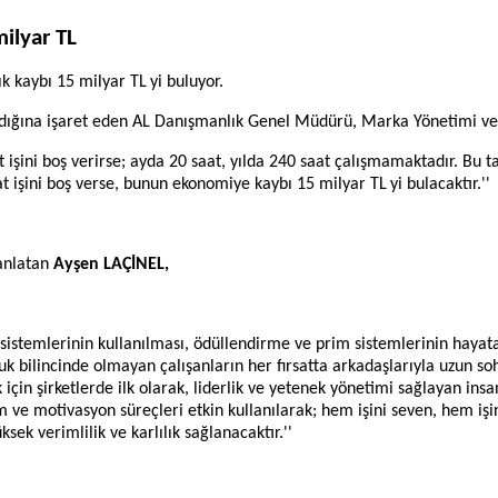
milyar TL
ık kaybı 15 milyar TL
yi buluyor.
adığına işaret eden AL Danışmanlık Genel Müdürü, Marka Yönetimi ve
işini boş verirse; ayda 20 saat, yılda 240 saat çalışmamaktadır. Bu ta
t işini boş verse, bunun ekonomiye kaybı 15 milyar TL
yi bulacakt
r.''
 anlatan
Ayşen LAÇİNEL,
plin sistemlerinin kullanılması, ödüllendirme ve prim sistemlerinin ha
k bilincinde olmayan çalışanların her fırsatta arkadaşlarıyla uzun soh
 için şirketlerde ilk olarak, liderlik ve yetenek yönetimi sağlayan in
m ve motivasyon süreçleri etkin kullanılarak; hem işini seven, hem i
sek verimlilik ve karlılık sağlanacaktır.''