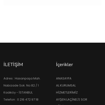
İLETİŞİM
İçerikler
Adres : Hasanpaşa Mah.
ANASAYFA
Nabizade Sok. No:82 / 1
AL KURUMSAL
Kadıköy - İSTANBUL
HİZMETLERİMİZ
Telefon : 0 216 472 97 18
AYŞEN LAÇİNEL'E SOR