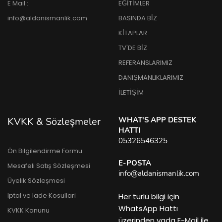
E Mail :
EĞİTİMLER
info@aldanismanlik.com
BASINDA BİZ
KİTAPLAR
TV'DE BİZ
REFERANSLARIMIZ
DANIŞMANLIKLARIMIZ
İLETİŞİM
KVKK & Sözleşmeler
WHAT'S APP DESTEK
HATTI
05326546325
Ön Bilgilendirme Formu
E-POSTA
Mesafeli Satış Sözleşmesi
info@aldanismanlik.com
Üyelik Sözleşmesi
Iptal ve Iade Kosullari
Her türlü bilgi için
WhatsApp Hattı
KVKK Kanunu
üzerinden yada E-Mail ile