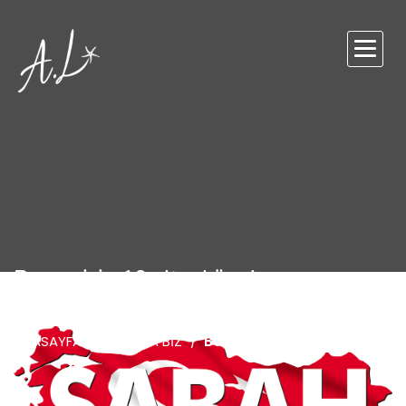
Başarı için 10 altın küpe!
ANASAYFA
BASINDA BİZ
Başarı Için 10 Altın Küpe!